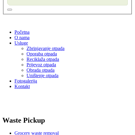
Početna
O nama
Usluge
Zbrinjavanje otpada
Oporaba otpada
Reciklaža otpada
Prijevoz otpada
Obrada otpada
Uništenje otpada
Fotogalerija
Kontakt
Waste Pickup
Grocery waste removal