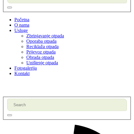
Početna
O nama
Usluge
Zbrinjavanje otpada
Oporaba otpada
Reciklaža otpada
Prijevoz otpada
Obrada otpada
Uništenje otpada
Fotogalerija
Kontakt