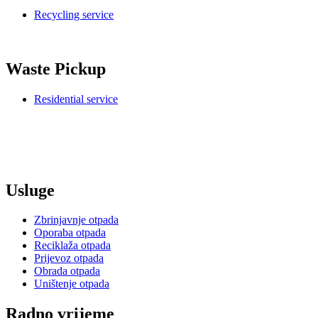
Recycling service
Waste Pickup
Residential service
Djelatnost sakupljanja, odvoza, izvoza i posredovanja u
organiziranju oporabe i zbrinjavanja svih vrsta neopasnog otpada.
Usluge
Zbrinjavnje otpada
Oporaba otpada
Reciklaža otpada
Prijevoz otpada
Obrada otpada
Uništenje otpada
Radno vrijeme