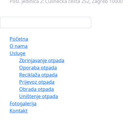
Posl. jedinica 2:
Čulinečka cesta 252, Zagreb 10000
Početna
O nama
Usluge
Zbrinjavanje otpada
Oporaba otpada
Reciklaža otpada
Prijevoz otpada
Obrada otpada
Uništenje otpada
Fotogalerija
Kontakt