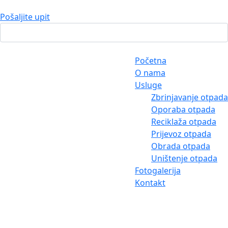
Pošaljite upit
Početna
O nama
Usluge
Zbrinjavanje otpada
Oporaba otpada
Reciklaža otpada
Prijevoz otpada
Obrada otpada
Uništenje otpada
Fotogalerija
Kontakt