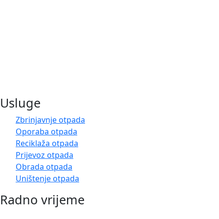
Djelatnost sakupljanja, odvoza, izvoza i posredovanja u
organiziranju oporabe i zbrinjavanja svih vrsta neopasnog
otpada.
Usluge
Zbrinjavnje otpada
Oporaba otpada
Reciklaža otpada
Prijevoz otpada
Obrada otpada
Uništenje otpada
Radno vrijeme
Pon-Pet: 07:00 – 15:00